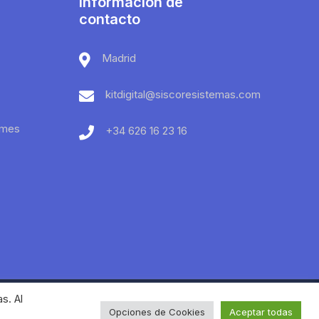
Información de
contacto
Madrid
kitdigital@siscoresistemas.com
ymes
+34 626 16 23 16
s. Al
Opciones de Cookies
Aceptar todas