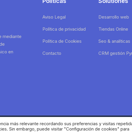
Políticas
Solutiones
Aviso Legal
Desarrollo web
Política de privacidad
Tiendas Online
me mediante
Política de Cookies
Seo & analíticas
 de
sico en
Contacto
CRM gestión P
ncia más relevante recordando sus preferencias y visitas repetida
© Copyright 2022.
kies. Sin embargo, puede visitar "Configuración de cookies" para